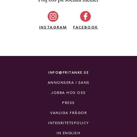
b
ö
c
INSTAGRAM
k
FACEBOOK
e
r
o
n
l
i
INFO@FRITANKE.SE
n
ANNONSERA I SANS
e
h
JOBBA HOS OSS
o
PRESS
s
F
VANLIGA FRÅGOR
r
INTEGRITETSPOLICY
i
T
IN ENGLISH