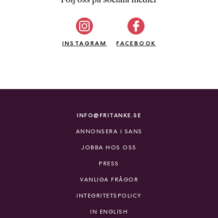
b
ö
c
INSTAGRAM
k
FACEBOOK
e
r
o
n
l
i
INFO@FRITANKE.SE
n
ANNONSERA I SANS
e
h
JOBBA HOS OSS
o
PRESS
s
F
VANLIGA FRÅGOR
r
INTEGRITETSPOLICY
i
T
IN ENGLISH