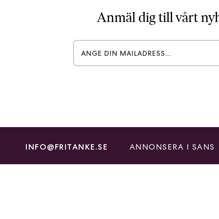
Anmäl dig till vårt n
ANNONSERA I SANS
INFO@FRITANKE.SE