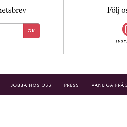
i
T
yhetsbrev
Följ o
a
n
k
e
INS
JOBBA HOS OSS
PRESS
VANLIGA FRÅ