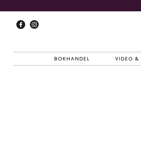
Skip
to
content
BOKHANDEL
VIDEO &