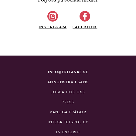
b
ö
c
INSTAGRAM
k
FACEBOOK
e
r
o
n
l
i
INFO@FRITANKE.SE
n
ANNONSERA I SANS
e
h
JOBBA HOS OSS
o
PRESS
s
F
VANLIGA FRÅGOR
r
INTEGRITETSPOLICY
i
T
IN ENGLISH