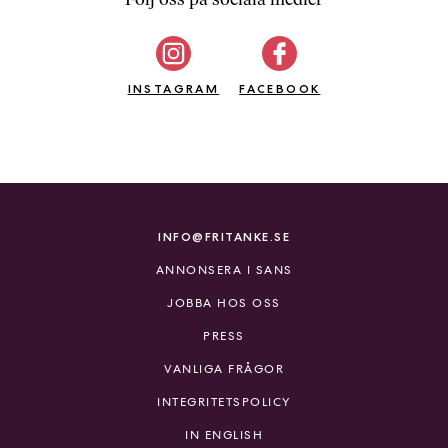
b
ö
c
INSTAGRAM
k
FACEBOOK
e
r
o
n
l
i
INFO@FRITANKE.SE
n
ANNONSERA I SANS
e
h
JOBBA HOS OSS
o
PRESS
s
F
VANLIGA FRÅGOR
r
INTEGRITETSPOLICY
i
T
IN ENGLISH