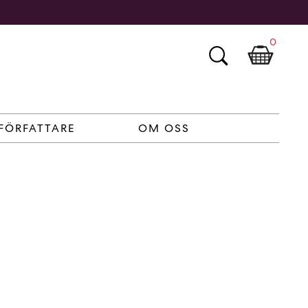
0
FÖRFATTARE
OM OSS