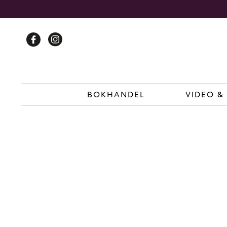
Skip
to
content
BOKHANDEL
VIDEO &