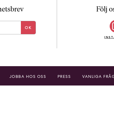
i
T
yhetsbrev
Följ o
a
n
k
e
INS
JOBBA HOS OSS
PRESS
VANLIGA FRÅ