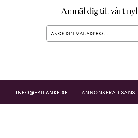
Anmäl dig till vårt n
ANNONSERA I SANS
INFO@FRITANKE.SE