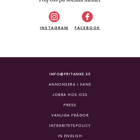
b
ö
c
INSTAGRAM
k
FACEBOOK
e
r
o
n
l
i
INFO@FRITANKE.SE
n
ANNONSERA I SANS
e
h
JOBBA HOS OSS
o
PRESS
s
F
VANLIGA FRÅGOR
r
INTEGRITETSPOLICY
i
T
IN ENGLISH