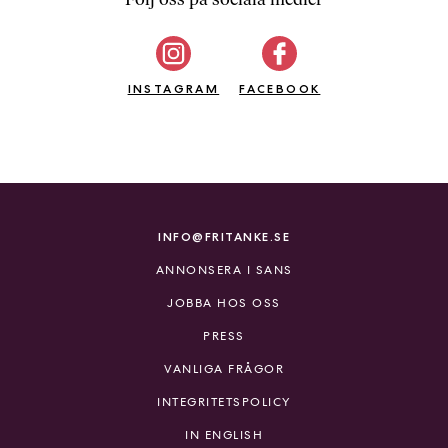
b
ö
c
INSTAGRAM
k
FACEBOOK
e
r
o
n
l
i
INFO@FRITANKE.SE
n
ANNONSERA I SANS
e
h
JOBBA HOS OSS
o
PRESS
s
F
VANLIGA FRÅGOR
r
INTEGRITETSPOLICY
i
T
IN ENGLISH