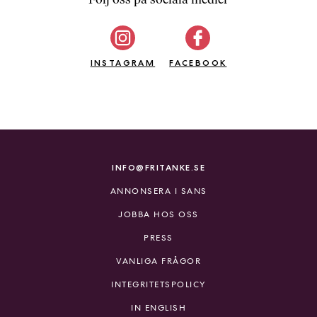
b
ö
c
INSTAGRAM
k
FACEBOOK
e
r
o
n
l
i
INFO@FRITANKE.SE
n
ANNONSERA I SANS
e
h
JOBBA HOS OSS
o
PRESS
s
F
VANLIGA FRÅGOR
r
INTEGRITETSPOLICY
i
T
IN ENGLISH