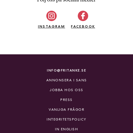
b
ö
c
INSTAGRAM
k
FACEBOOK
e
r
o
n
l
i
INFO@FRITANKE.SE
n
ANNONSERA I SANS
e
h
JOBBA HOS OSS
o
PRESS
s
F
VANLIGA FRÅGOR
r
INTEGRITETSPOLICY
i
T
IN ENGLISH