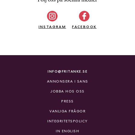
b
ö
c
INSTAGRAM
k
FACEBOOK
e
r
o
n
l
i
INFO@FRITANKE.SE
n
ANNONSERA I SANS
e
h
JOBBA HOS OSS
o
PRESS
s
F
VANLIGA FRÅGOR
r
INTEGRITETSPOLICY
i
T
IN ENGLISH