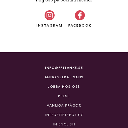
b
ö
c
INSTAGRAM
k
FACEBOOK
e
r
o
n
l
i
INFO@FRITANKE.SE
n
ANNONSERA I SANS
e
h
JOBBA HOS OSS
o
PRESS
s
F
VANLIGA FRÅGOR
r
INTEGRITETSPOLICY
i
T
IN ENGLISH