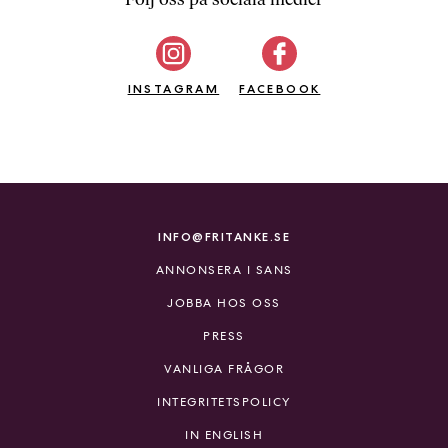
b
ö
c
INSTAGRAM
k
FACEBOOK
e
r
o
n
l
i
INFO@FRITANKE.SE
n
ANNONSERA I SANS
e
h
JOBBA HOS OSS
o
PRESS
s
F
VANLIGA FRÅGOR
r
INTEGRITETSPOLICY
i
T
IN ENGLISH