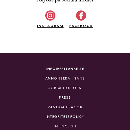
b
ö
c
INSTAGRAM
k
FACEBOOK
e
r
o
n
l
i
INFO@FRITANKE.SE
n
ANNONSERA I SANS
e
h
JOBBA HOS OSS
o
PRESS
s
F
VANLIGA FRÅGOR
r
INTEGRITETSPOLICY
i
T
IN ENGLISH