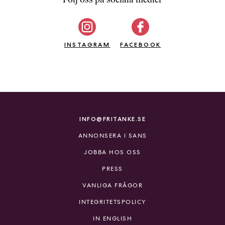
b
ö
c
INSTAGRAM
k
FACEBOOK
e
r
o
n
l
i
INFO@FRITANKE.SE
n
ANNONSERA I SANS
e
h
JOBBA HOS OSS
o
PRESS
s
F
VANLIGA FRÅGOR
r
INTEGRITETSPOLICY
i
T
IN ENGLISH