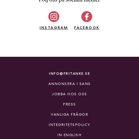
b
ö
c
INSTAGRAM
k
FACEBOOK
e
r
o
n
l
i
INFO@FRITANKE.SE
n
ANNONSERA I SANS
e
h
JOBBA HOS OSS
o
PRESS
s
F
VANLIGA FRÅGOR
r
INTEGRITETSPOLICY
i
T
IN ENGLISH