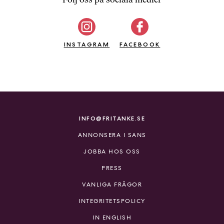
b
ö
c
INSTAGRAM
k
FACEBOOK
e
r
o
n
l
i
INFO@FRITANKE.SE
n
ANNONSERA I SANS
e
h
JOBBA HOS OSS
o
PRESS
s
F
VANLIGA FRÅGOR
r
INTEGRITETSPOLICY
i
T
IN ENGLISH