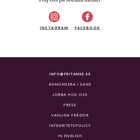
b
ö
c
INSTAGRAM
k
FACEBOOK
e
r
o
n
l
i
INFO@FRITANKE.SE
n
ANNONSERA I SANS
e
h
JOBBA HOS OSS
o
PRESS
s
F
VANLIGA FRÅGOR
r
INTEGRITETSPOLICY
i
T
IN ENGLISH