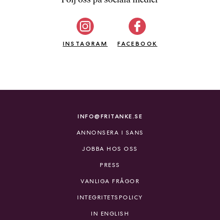
b
ö
c
INSTAGRAM
k
FACEBOOK
e
r
o
n
l
i
INFO@FRITANKE.SE
n
ANNONSERA I SANS
e
h
JOBBA HOS OSS
o
PRESS
s
F
VANLIGA FRÅGOR
r
INTEGRITETSPOLICY
i
T
IN ENGLISH