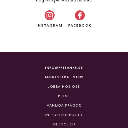
b
ö
c
INSTAGRAM
k
FACEBOOK
e
r
o
n
l
i
INFO@FRITANKE.SE
n
ANNONSERA I SANS
e
h
JOBBA HOS OSS
o
PRESS
s
F
VANLIGA FRÅGOR
r
INTEGRITETSPOLICY
i
T
IN ENGLISH