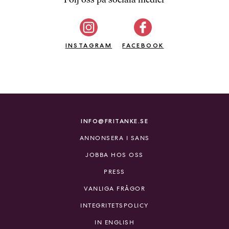
b
ö
c
INSTAGRAM
k
FACEBOOK
e
r
o
n
l
i
INFO@FRITANKE.SE
n
ANNONSERA I SANS
e
h
JOBBA HOS OSS
o
PRESS
s
F
VANLIGA FRÅGOR
r
INTEGRITETSPOLICY
i
T
IN ENGLISH