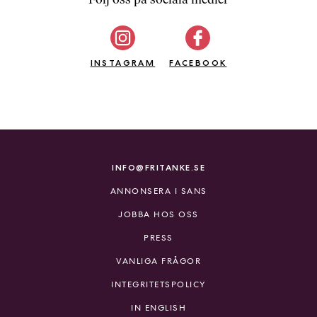
b
ö
c
INSTAGRAM
k
FACEBOOK
e
r
o
n
l
i
INFO@FRITANKE.SE
n
ANNONSERA I SANS
e
h
JOBBA HOS OSS
o
PRESS
s
F
VANLIGA FRÅGOR
r
INTEGRITETSPOLICY
i
T
IN ENGLISH