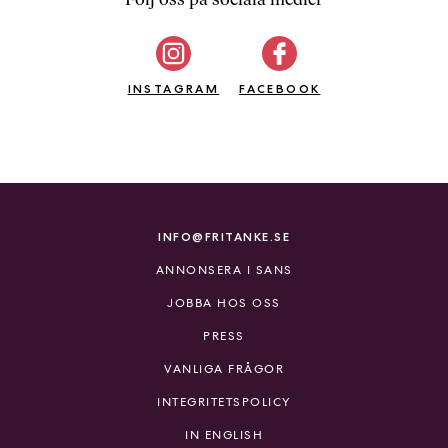
b
ö
c
INSTAGRAM
k
FACEBOOK
e
r
o
n
l
i
INFO@FRITANKE.SE
n
ANNONSERA I SANS
e
h
JOBBA HOS OSS
o
PRESS
s
F
VANLIGA FRÅGOR
r
INTEGRITETSPOLICY
i
T
IN ENGLISH