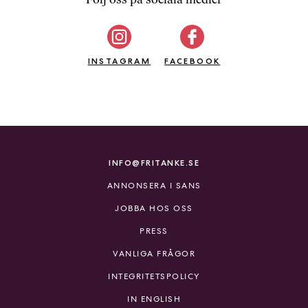
b
ö
c
INSTAGRAM
k
FACEBOOK
e
r
o
n
l
i
INFO@FRITANKE.SE
n
ANNONSERA I SANS
e
h
JOBBA HOS OSS
o
PRESS
s
F
VANLIGA FRÅGOR
r
INTEGRITETSPOLICY
i
T
IN ENGLISH