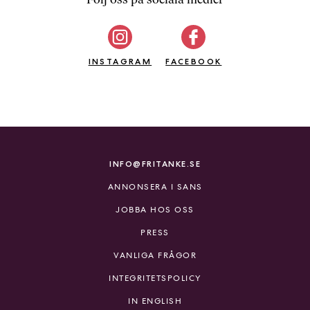
b
ö
c
INSTAGRAM
k
FACEBOOK
e
r
o
n
l
i
INFO@FRITANKE.SE
n
ANNONSERA I SANS
e
h
JOBBA HOS OSS
o
PRESS
s
F
VANLIGA FRÅGOR
r
INTEGRITETSPOLICY
i
T
IN ENGLISH