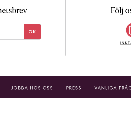
i
T
yhetsbrev
Följ o
a
n
k
e
INS
JOBBA HOS OSS
PRESS
VANLIGA FRÅ