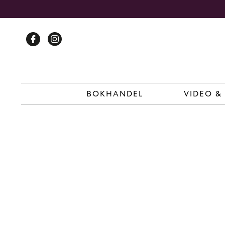
Skip
to
content
BOKHANDEL
VIDEO &