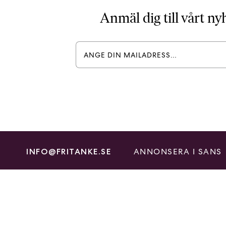
Anmäl dig till vårt n
ANNONSERA I SANS
INFO@FRITANKE.SE