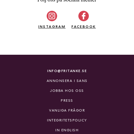
b
ö
c
INSTAGRAM
k
FACEBOOK
e
r
o
n
l
i
INFO@FRITANKE.SE
n
ANNONSERA I SANS
e
h
JOBBA HOS OSS
o
PRESS
s
F
VANLIGA FRÅGOR
r
INTEGRITETSPOLICY
i
T
IN ENGLISH