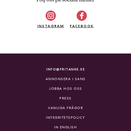
b
ö
c
INSTAGRAM
k
FACEBOOK
e
r
o
n
l
i
INFO@FRITANKE.SE
n
ANNONSERA I SANS
e
h
JOBBA HOS OSS
o
PRESS
s
F
VANLIGA FRÅGOR
r
INTEGRITETSPOLICY
i
T
IN ENGLISH