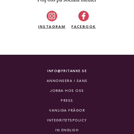
b
ö
c
INSTAGRAM
k
FACEBOOK
e
r
o
n
l
i
INFO@FRITANKE.SE
n
ANNONSERA I SANS
e
h
JOBBA HOS OSS
o
PRESS
s
F
VANLIGA FRÅGOR
r
INTEGRITETSPOLICY
i
T
IN ENGLISH