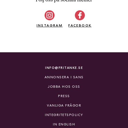
b
ö
c
INSTAGRAM
k
FACEBOOK
e
r
o
n
l
i
INFO@FRITANKE.SE
n
ANNONSERA I SANS
e
h
JOBBA HOS OSS
o
PRESS
s
F
VANLIGA FRÅGOR
r
INTEGRITETSPOLICY
i
T
IN ENGLISH