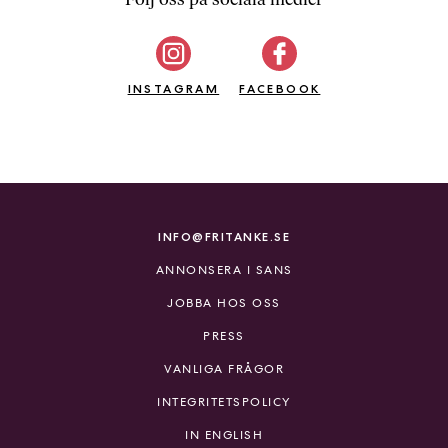
b
ö
c
INSTAGRAM
k
FACEBOOK
e
r
o
n
l
i
INFO@FRITANKE.SE
n
ANNONSERA I SANS
e
h
JOBBA HOS OSS
o
PRESS
s
F
VANLIGA FRÅGOR
r
INTEGRITETSPOLICY
i
T
IN ENGLISH