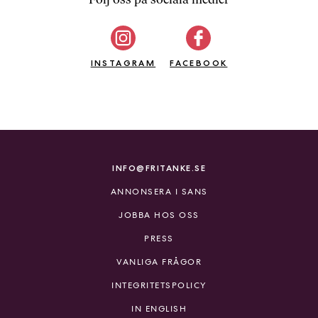
b
ö
c
INSTAGRAM
k
FACEBOOK
e
r
o
n
l
i
INFO@FRITANKE.SE
n
ANNONSERA I SANS
e
h
JOBBA HOS OSS
o
PRESS
s
F
VANLIGA FRÅGOR
r
INTEGRITETSPOLICY
i
T
IN ENGLISH