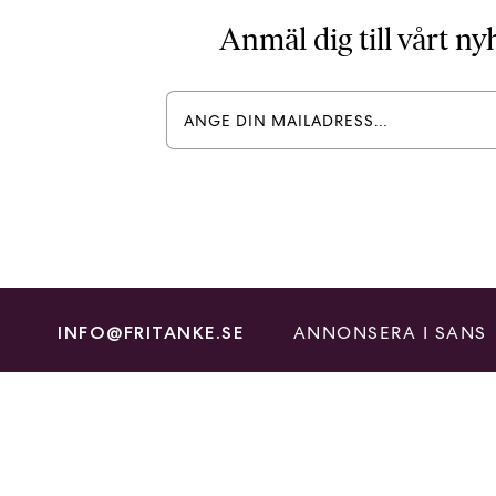
Anmäl dig till vårt n
ANNONSERA I SANS
INFO@FRITANKE.SE