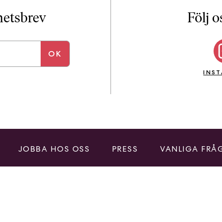
i
T
yhetsbrev
Följ o
a
n
k
e
INS
JOBBA HOS OSS
PRESS
VANLIGA FRÅ