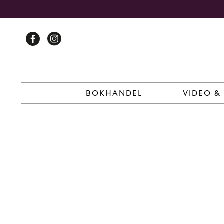
Skip
to
content
BOKHANDEL
VIDEO &