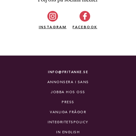
b
ö
c
INSTAGRAM
k
FACEBOOK
e
r
o
n
l
i
INFO@FRITANKE.SE
n
ANNONSERA I SANS
e
h
JOBBA HOS OSS
o
PRESS
s
F
VANLIGA FRÅGOR
r
INTEGRITETSPOLICY
i
T
IN ENGLISH