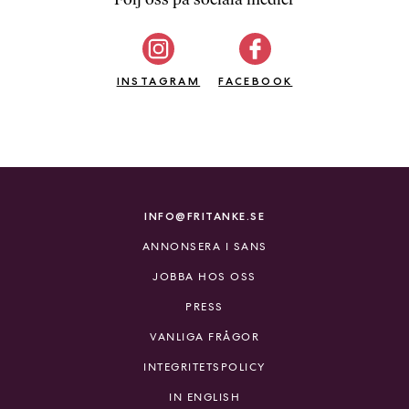
b
ö
c
INSTAGRAM
k
FACEBOOK
e
r
o
n
l
i
INFO@FRITANKE.SE
n
ANNONSERA I SANS
e
h
JOBBA HOS OSS
o
PRESS
s
F
VANLIGA FRÅGOR
r
INTEGRITETSPOLICY
i
T
IN ENGLISH