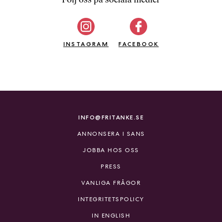
b
ö
c
INSTAGRAM
k
FACEBOOK
e
r
o
n
l
i
INFO@FRITANKE.SE
n
ANNONSERA I SANS
e
h
JOBBA HOS OSS
o
PRESS
s
F
VANLIGA FRÅGOR
r
INTEGRITETSPOLICY
i
T
IN ENGLISH