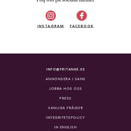
b
ö
c
INSTAGRAM
k
FACEBOOK
e
r
o
n
l
i
INFO@FRITANKE.SE
n
ANNONSERA I SANS
e
h
JOBBA HOS OSS
o
PRESS
s
F
VANLIGA FRÅGOR
r
INTEGRITETSPOLICY
i
T
IN ENGLISH