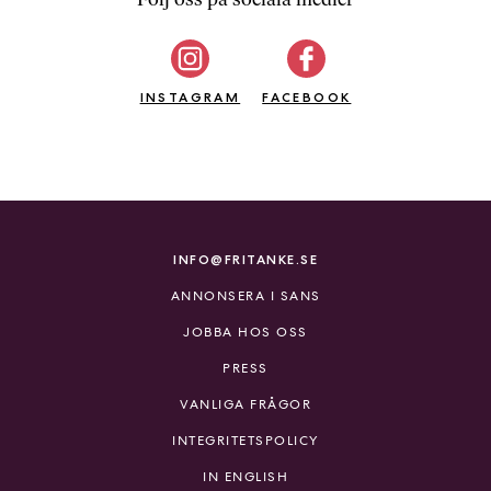
b
ö
c
INSTAGRAM
k
FACEBOOK
e
r
o
n
l
i
INFO@FRITANKE.SE
n
ANNONSERA I SANS
e
h
JOBBA HOS OSS
o
PRESS
s
F
VANLIGA FRÅGOR
r
INTEGRITETSPOLICY
i
T
IN ENGLISH