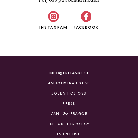
b
ö
c
INSTAGRAM
k
FACEBOOK
e
r
o
n
l
i
INFO@FRITANKE.SE
n
ANNONSERA I SANS
e
h
JOBBA HOS OSS
o
PRESS
s
F
VANLIGA FRÅGOR
r
INTEGRITETSPOLICY
i
T
IN ENGLISH