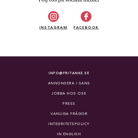
b
ö
c
INSTAGRAM
k
FACEBOOK
e
r
o
n
l
i
INFO@FRITANKE.SE
n
ANNONSERA I SANS
e
h
JOBBA HOS OSS
o
PRESS
s
F
VANLIGA FRÅGOR
r
INTEGRITETSPOLICY
i
T
IN ENGLISH