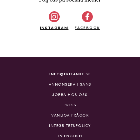
b
ö
c
INSTAGRAM
k
FACEBOOK
e
r
o
n
l
i
INFO@FRITANKE.SE
n
ANNONSERA I SANS
e
h
JOBBA HOS OSS
o
PRESS
s
F
VANLIGA FRÅGOR
r
INTEGRITETSPOLICY
i
T
IN ENGLISH