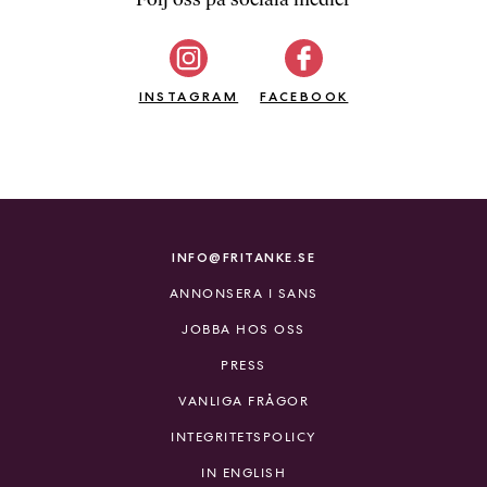
b
ö
c
INSTAGRAM
k
FACEBOOK
e
r
o
n
l
i
INFO@FRITANKE.SE
n
ANNONSERA I SANS
e
h
JOBBA HOS OSS
o
PRESS
s
F
VANLIGA FRÅGOR
r
INTEGRITETSPOLICY
i
T
IN ENGLISH