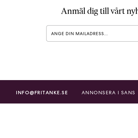
Anmäl dig till vårt n
ANNONSERA I SANS
INFO@FRITANKE.SE