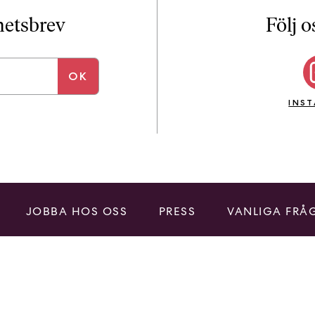
i
T
yhetsbrev
Följ o
a
n
k
e
INS
JOBBA HOS OSS
PRESS
VANLIGA FRÅ