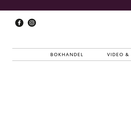
Skip
to
content
BOKHANDEL
VIDEO &