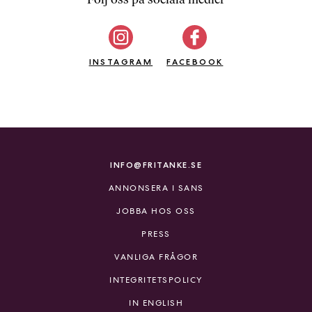
b
ö
c
INSTAGRAM
k
FACEBOOK
e
r
o
n
l
i
INFO@FRITANKE.SE
n
ANNONSERA I SANS
e
h
JOBBA HOS OSS
o
PRESS
s
F
VANLIGA FRÅGOR
r
INTEGRITETSPOLICY
i
T
IN ENGLISH