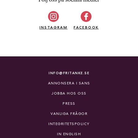
b
ö
c
INSTAGRAM
k
FACEBOOK
e
r
o
n
l
i
INFO@FRITANKE.SE
n
ANNONSERA I SANS
e
h
JOBBA HOS OSS
o
PRESS
s
F
VANLIGA FRÅGOR
r
INTEGRITETSPOLICY
i
T
IN ENGLISH