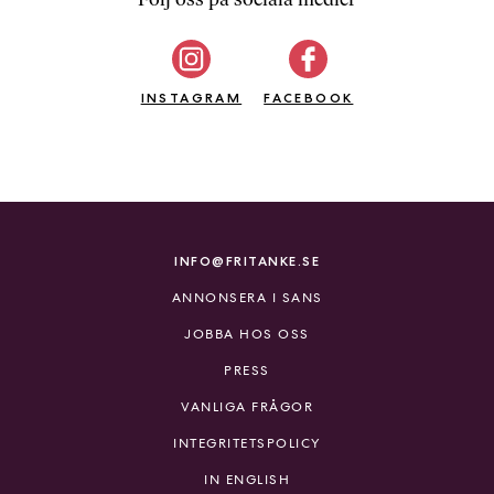
b
ö
c
INSTAGRAM
k
FACEBOOK
e
r
o
n
l
i
INFO@FRITANKE.SE
n
ANNONSERA I SANS
e
h
JOBBA HOS OSS
o
PRESS
s
F
VANLIGA FRÅGOR
r
INTEGRITETSPOLICY
i
T
IN ENGLISH