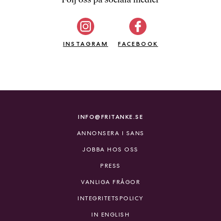
b
ö
c
INSTAGRAM
k
FACEBOOK
e
r
o
n
l
i
INFO@FRITANKE.SE
n
ANNONSERA I SANS
e
h
JOBBA HOS OSS
o
PRESS
s
F
VANLIGA FRÅGOR
r
INTEGRITETSPOLICY
i
T
IN ENGLISH