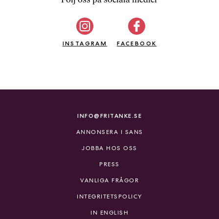
b
ö
c
INSTAGRAM
k
FACEBOOK
e
r
o
n
l
i
INFO@FRITANKE.SE
n
ANNONSERA I SANS
e
h
JOBBA HOS OSS
o
PRESS
s
F
VANLIGA FRÅGOR
r
INTEGRITETSPOLICY
i
T
IN ENGLISH