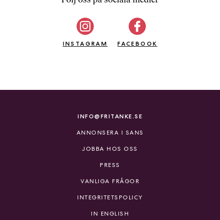
b
ö
c
INSTAGRAM
k
FACEBOOK
e
r
o
n
l
i
INFO@FRITANKE.SE
n
ANNONSERA I SANS
e
h
JOBBA HOS OSS
o
PRESS
s
F
VANLIGA FRÅGOR
r
INTEGRITETSPOLICY
i
T
IN ENGLISH