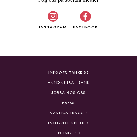
b
ö
c
INSTAGRAM
k
FACEBOOK
e
r
o
n
l
i
INFO@FRITANKE.SE
n
ANNONSERA I SANS
e
h
JOBBA HOS OSS
o
PRESS
s
F
VANLIGA FRÅGOR
r
INTEGRITETSPOLICY
i
T
IN ENGLISH